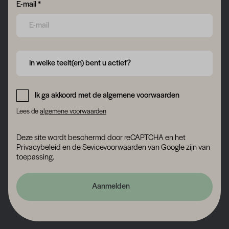
Form field 6a75a4362dca9
E-mail *
Form field 6a75a4363011f
In welke teelt(en) bent u actief?
Form field 6a75a43631902
Ik ga akkoord met de algemene voorwaarden
Lees de
algemene voorwaarden
Deze site wordt beschermd door reCAPTCHA en het
Privacybeleid
en
de Sevicevoorwaarden
van Google zijn van
toepassing.
Aanmelden