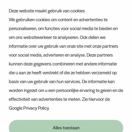
Team
Deze website maakt gebruik van cookies
Vacatures
We gebruiken cookies om content en advertenties te
personaliseren, om functies voor social media te bieden en
Certificaten
om ons websiteverkeer te analyseren. Ook delen we
informatie over uw gebruik van onze site met onze partners
Ontdek ook
voor social media, adverteren en analyse. Deze partners
Actueel
kunnen deze gegevens combineren met andere informatie
Contact
die u aan ze heeft verstrekt of die ze hebben verzameld op
basis van uw gebruik van hun services. De informatie kan
Container tracker
worden ingezet om u een persoonlijke ervaring te geven en de
Veelgestelde vragen
effectiviteit van advertenties te meten. Zie hiervoor de
Google Privacy Policy
.
Van Nifterik
Algemene voorwaarden
Alles toestaan