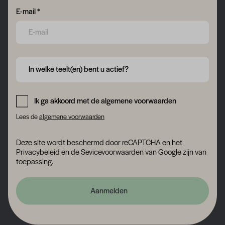
Form field 6a77654d5aa68
E-mail *
Form field 6a77654d5da41
In welke teelt(en) bent u actief?
Form field 6a77654d5f0d2
Ik ga akkoord met de algemene voorwaarden
Lees de
algemene voorwaarden
Deze site wordt beschermd door reCAPTCHA en het
Privacybeleid
en
de Sevicevoorwaarden
van Google zijn van
toepassing.
Aanmelden