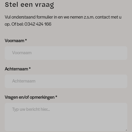
Stel een vraag
Vul onderstaand formulier in en we nemen z.s.m. contact met u
op. Of bel: 0342 424 166
Form field 6a754046a69c3
Voornaam *
Form field 6a754046a7340
Achternaam *
Form field 6a754046a8918
Vragen en/of opmerkingen *