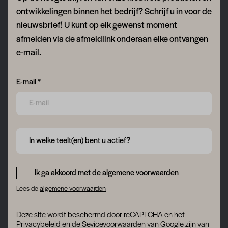
ontwikkelingen binnen het bedrijf? Schrijf u in voor de
nieuwsbrief! U kunt op elk gewenst moment
afmelden via de afmeldlink onderaan elke ontvangen
e-mail.
Form field 6a754046ac3fb
E-mail *
Form field 6a754046ac3fb
In welke teelt(en) bent u actief?
Form field 6a754046ac3fb
Ik ga akkoord met de algemene voorwaarden
Lees de
algemene voorwaarden
Deze site wordt beschermd door reCAPTCHA en het
Privacybeleid
en
de Sevicevoorwaarden
van Google zijn van