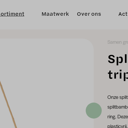
ortiment
Maatwerk
Over ons
Act
Samen gro
Sp
tri
Onze spli
splitbamb
ring. Deze
plasticvri