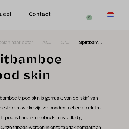
Uw aanvraag
ueel
Contact
dutch (nl_NL
Zoeken
0
eien naar beter
Assortiment
Orchideeën
Splitbamboe tripod skin
litbamboe
pod skin
tbamboe tripod skin is gemaakt van de ‘skin’ van
oestokken welke zijn verbonden met een metalen
 tripod is handig in gebruik en is volledig
j. Onze tripods worden in onze fabriek gemaakt en