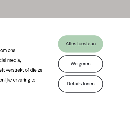
Alles toestaan
n om ons
ial media,
Weigeren
 verstrekt of die ze
lijke ervaring te
Details tonen