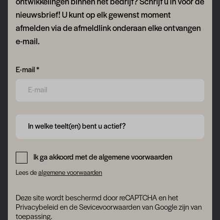
ontwikkelingen binnen het bedrijf? Schrijf u in voor de
nieuwsbrief! U kunt op elk gewenst moment
afmelden via de afmeldlink onderaan elke ontvangen
e-mail.
Form field 6a74f20cd431a
E-mail *
Form field 6a74f20cd6463
In welke teelt(en) bent u actief?
Form field 6a74f20cd7991
Ik ga akkoord met de algemene voorwaarden
Lees de
algemene voorwaarden
Deze site wordt beschermd door reCAPTCHA en het
Privacybeleid
en
de Sevicevoorwaarden
van Google zijn van
toepassing.