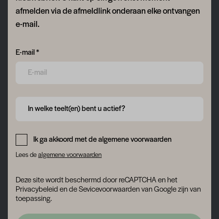
afmelden via de afmeldlink onderaan elke ontvangen
e-mail.
Form field 6a771ab816fb0
E-mail *
Form field 6a771ab819137
In welke teelt(en) bent u actief?
Form field 6a771ab81aa01
Ik ga akkoord met de algemene voorwaarden
Lees de
algemene voorwaarden
Deze site wordt beschermd door reCAPTCHA en het
Privacybeleid
en
de Sevicevoorwaarden
van Google zijn van
toepassing.