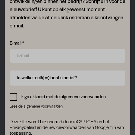
ontwikkelingen binnen het bedrijf? Schrijf u in voor de
nieuwsbrief! U kunt op elk gewenst moment
afmelden via de afmeldlink onderaan elke ontvangen
e-mail.
Form field 6a769ea6b448a
E-mail *
Form field 6a769ea6b6313
In welke teelt(en) bent u actief?
Form field 6a769ea6b77b0
Ik ga akkoord met de algemene voorwaarden
Lees de
algemene voorwaarden
Deze site wordt beschermd door reCAPTCHA en het
Privacybeleid
en
de Sevicevoorwaarden
van Google zijn van
toepassing.